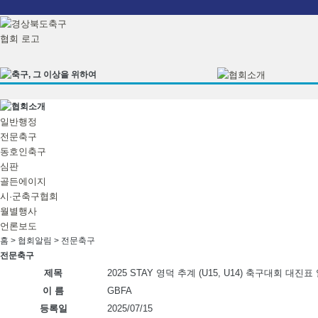
본문으로 바로가기
일반행정
전문축구
동호인축구
심판
골든에이지
시·군축구협회
월별행사
언론보도
홈 > 협회알림 >
전문축구
전문축구
제목
2025 STAY 영덕 추계 (U15, U14) 축구대회 대진표
이 름
GBFA
등록일
2025/07/15