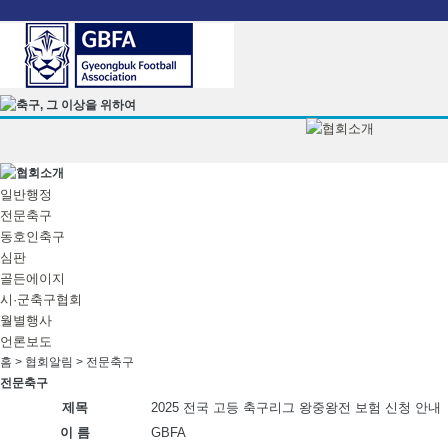
본문으로 바로가기
일반행정
전문축구
동호인축구
심판
골든에이지
시·군축구협회
월별행사
언론보도
홈 > 협회알림 >
전문축구
전문축구
제목
2025 전국 고등 축구리그 왕중왕전 보험 신청 안내
이 름
GBFA