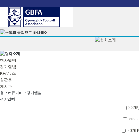
본문으로 바로가기
행사앨범
경기앨범
KFA뉴스
심판통
게시판
홈 > 커뮤니티 >
경기앨범
경기앨범
2026
202
2026