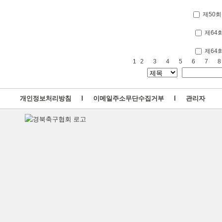
제50회
제64
제64
1
2
3
4
5
6
7
8
개인정보처리방침
l
이메일주소무단수집거부
l
관리자